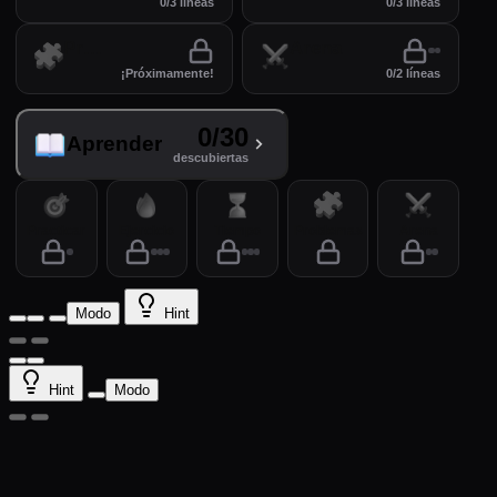
0/3 líneas
0/3 líneas
Problemas
Arena
¡Próximamente!
0/2 líneas
0/30
Aprender
descubiertas
Practicar
Ejercicio
Tiempo
Problemas
Arena
Modo
Hint
Hint
Modo