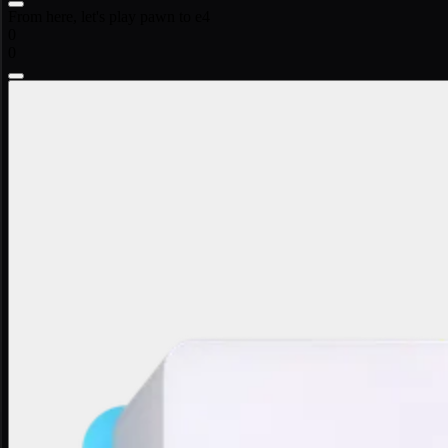
From here, let's play pawn to e4
0
0