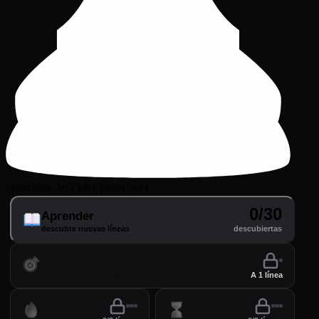
From here, let's play pawn to e4
0/30
Aprender
descubre nuevas líneas
descubiertas
Practicar
perfecciona tus líneas
A 1 línea
Ejercicio
Tiempo