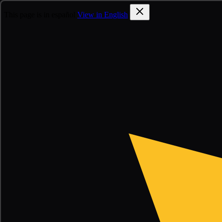
This page is in español
View in English