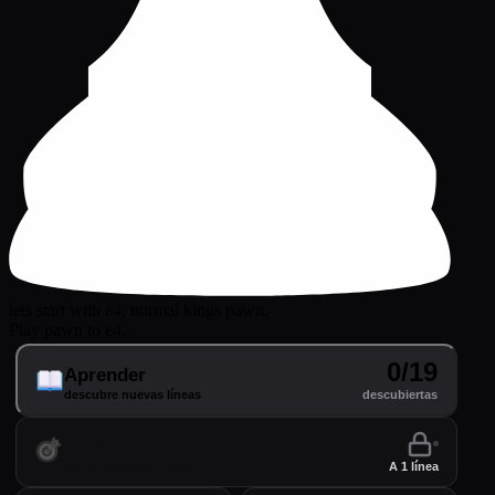
lets start with e4, normal kings pawn.
Play pawn to e4.
0/19
Aprender
descubre nuevas líneas
descubiertas
Practicar
perfecciona tus líneas
A 1 línea