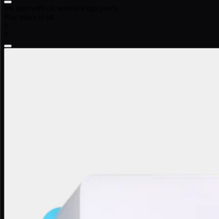
lets start with e4, normal kings pawn.
Play pawn to e4.
0
0