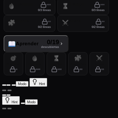
Ejercicio
Tiempo
0/3 líneas
0/3 líneas
Problemas
Arena
0/2 líneas
0/2 líneas
0/19
Aprender
descubiertas
Practicar
Ejercicio
Tiempo
Problemas
Arena
Modo
Hint
Hint
Modo