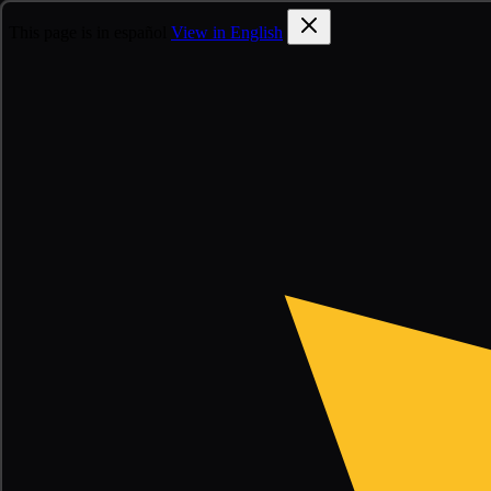
This page is in español
View in English