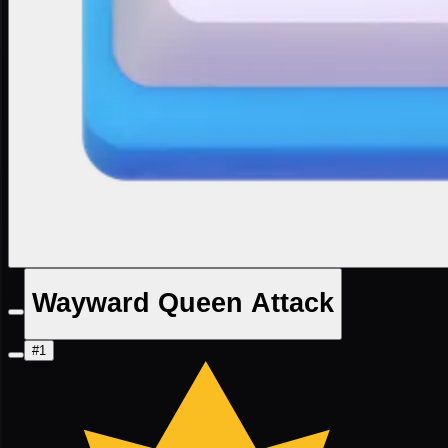
Wayward Queen Attack
#1