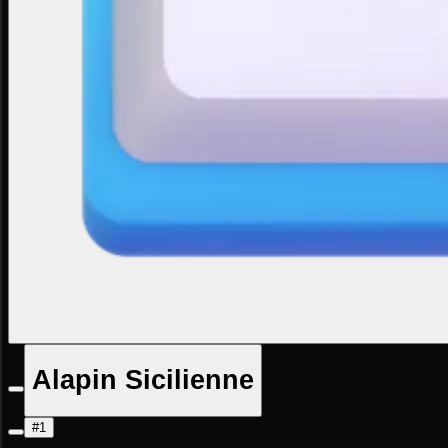
Alapin Sicilienne
#1