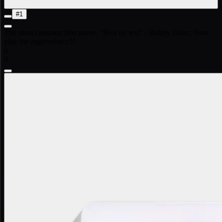
#1
The most common first move. “Best by test” - Bobby fisher. Now
play the aggressive c5!
0
0