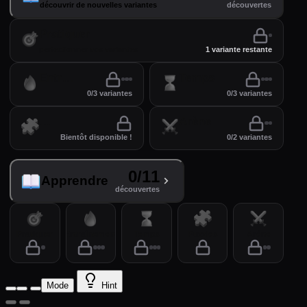
découvrir de nouvelles variantes
découvertes
Pratiquer
perfectionner vos variantes
1 variante restante
Entraînement
Temps
0/3 variantes
0/3 variantes
Puzzles
Arène
Bientôt disponible !
0/2 variantes
0/11
Apprendre
découvertes
Pratiquer
Entraînement
Temps
Puzzles
Arène
Mode
Hint