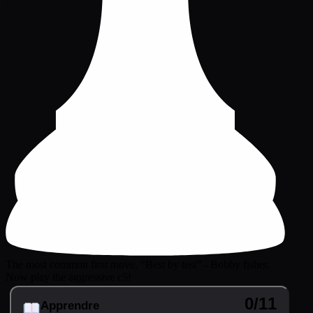
The most common first move. “Best by test” - Bobby fisher.
Now play the aggressive c5!
0/11
Apprendre