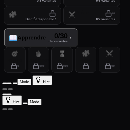
0/3 variantes
0/3 variantes
Puzzles
Arène
Bientôt disponible !
0/2 variantes
0/30
Apprendre
découvertes
Pratiquer
Entraînement
Temps
Puzzles
Arène
Mode
Hint
Hint
Mode