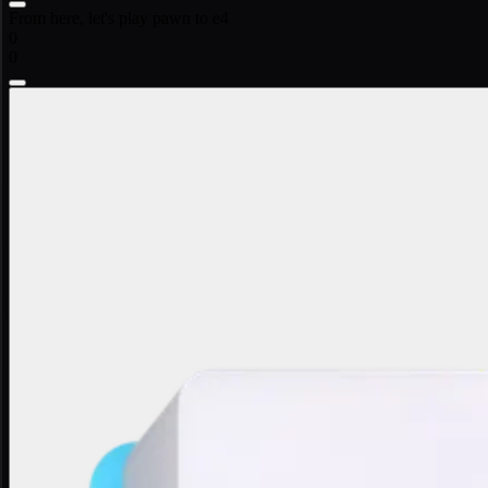
From here, let's play pawn to e4
0
0