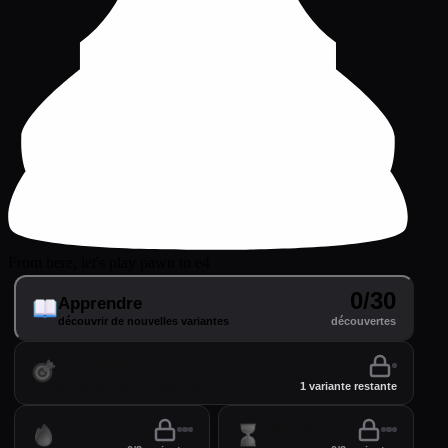
From here, let's play pawn to e4
0/30
Apprendre
découvrir de nouvelles variantes
découvertes
Pratiquer
perfectionner vos variantes
1 variante restante
Entraînement
Temps