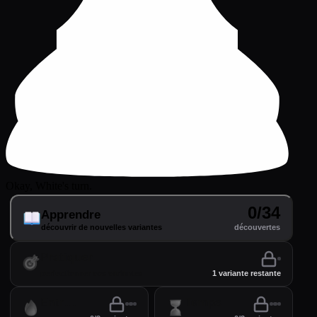
Okay, White's turn.
0/34
Apprendre
découvrir de nouvelles variantes
découvertes
Pratiquer
perfectionner vos variantes
1 variante restante
Entraînement
Temps