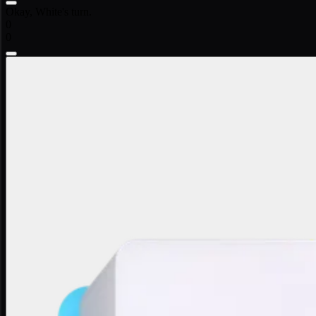
Okay, White's turn.
0
0