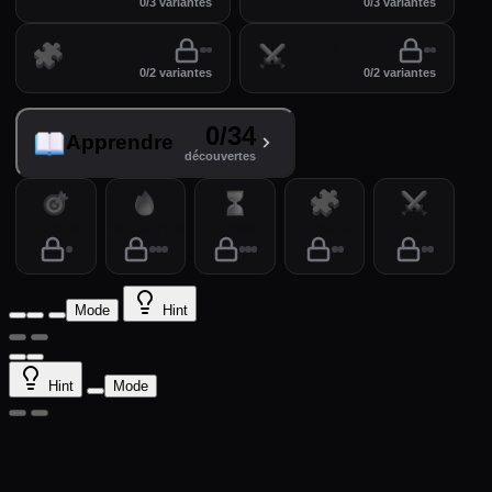
0/3 variantes
0/3 variantes
Puzzles
Arène
0/2 variantes
0/2 variantes
0/34
Apprendre
découvertes
Pratiquer
Entraînement
Temps
Puzzles
Arène
Mode
Hint
Hint
Mode