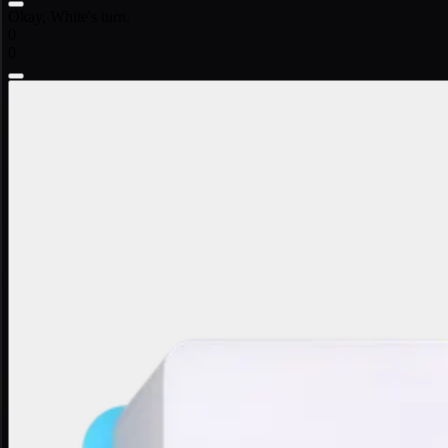
Okay, White's turn.
0
0