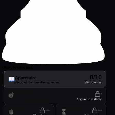
Okay, White's turn.
0/10
Apprendre
découvrir de nouvelles variantes
découvertes
Pratiquer
perfectionner vos variantes
1 variante restante
Entraînement
Temps