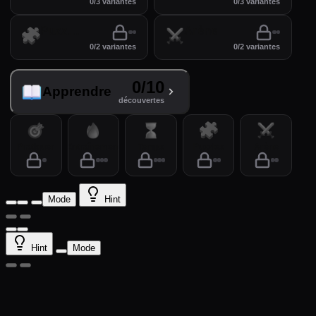
0/3 variantes
0/3 variantes
Puzzles
Arène
0/2 variantes
0/2 variantes
0/10
Apprendre
découvertes
Pratiquer
Entraînement
Temps
Puzzles
Arène
Mode
Hint
Hint
Mode