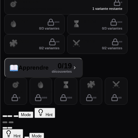
Pratiquer
perfectionner vos variantes
1 variante restante
Entraînement
Temps
0/3 variantes
0/3 variantes
Puzzles
Arène
0/2 variantes
0/2 variantes
0/19
Apprendre
découvertes
Pratiquer
Entraînement
Temps
Puzzles
Arène
Mode
Hint
Hint
Mode