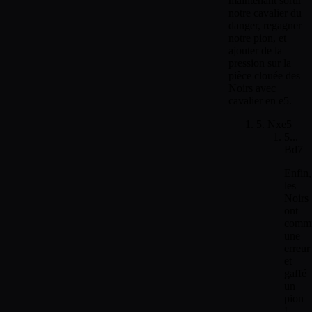
maintenant sortir
notre cavalier du
danger, regagner
notre pion, et
ajouter de la
pression sur la
pièce clouée des
Noirs avec
cavalier en e5.
5. Nxe5
5...
Bd7
Enfin,
les
Noirs
ont
comm
une
erreur
et
gaffé
un
pion
!