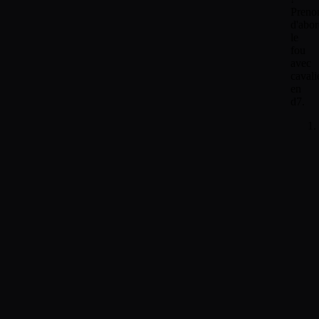
Preno
d'abo
le
fou
avec
cavali
en
d7.