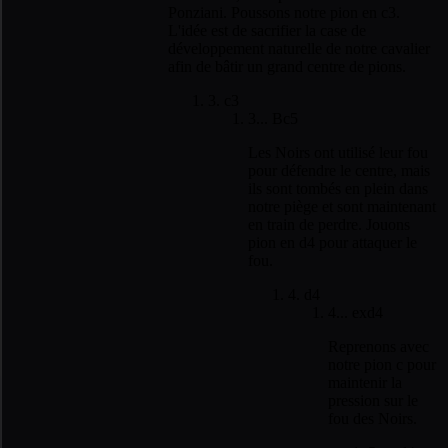
Ponziani. Poussons notre pion en c3.
L'idée est de sacrifier la case de
développement naturelle de notre cavalier
afin de bâtir un grand centre de pions.
3. c3
3... Bc5
Les Noirs ont utilisé leur fou
pour défendre le centre, mais
ils sont tombés en plein dans
notre piège et sont maintenant
en train de perdre. Jouons
pion en d4 pour attaquer le
fou.
4. d4
4... exd4
Reprenons avec
notre pion c pour
maintenir la
pression sur le
fou des Noirs.