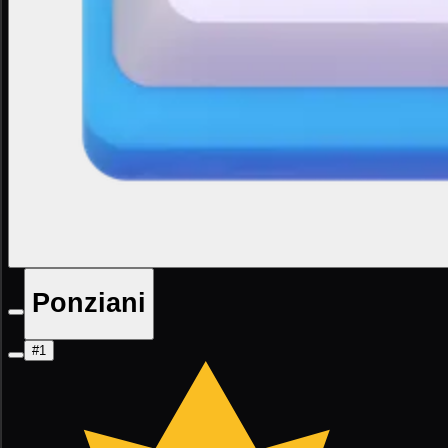
Ponziani
#1