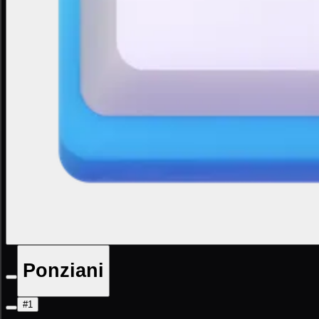
Ponziani
#1