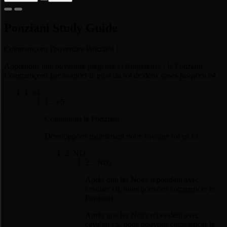
Ponziani Study Guide
Commençons l'ouverture Ponziani !
Apprenons une ouverture piégeuse et dangereuse : le Ponziani.
Commençons par avancer le pion du roi de deux cases jusqu'en e4.
1. e4
1... e5
Continuons le Ponziani.
Développons maintenant notre cavalier roi en f3.
2. Nf3
2... Nc6
Après que les Noirs répondent avec
cavalier c6, nous pouvons commencer le
Ponziani.
Après que les Noirs répondent avec
cavalier c6, nous pouvons commencer le