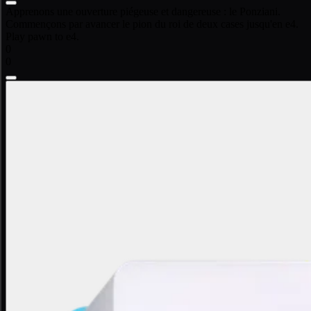
Apprenons une ouverture piégeuse et dangereuse : le Ponziani.
Commençons par avancer le pion du roi de deux cases jusqu'en e4.
Play pawn to e4.
0
0