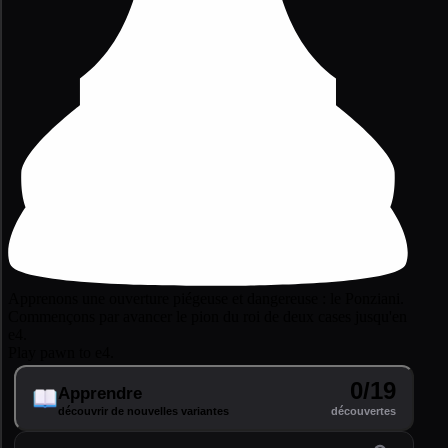
Apprenons une ouverture piégeuse et dangereuse : le Ponziani.
Commençons par avancer le pion du roi de deux cases jusqu'en
e4.
Play pawn to e4.
0/19
Apprendre
découvrir de nouvelles variantes
découvertes