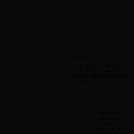
3... d5
Les Noirs ont joué d5, le
meilleur coup, mais nous
pouvons quand même tendre
quelques pièges avec dame
a4.
4. Qa4
4... dxe4
Les Noirs ont fait
une erreur en
prenant en e4.
Nous pouvons