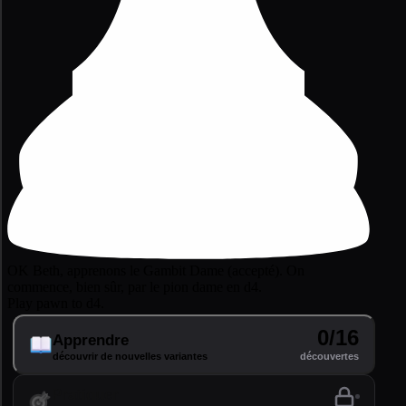
OK Beth, apprenons le Gambit Dame (accepté). On
commence, bien sûr, par le pion dame en d4.
Play pawn to d4.
0/16
Apprendre
découvrir de nouvelles variantes
découvertes
Pratiquer