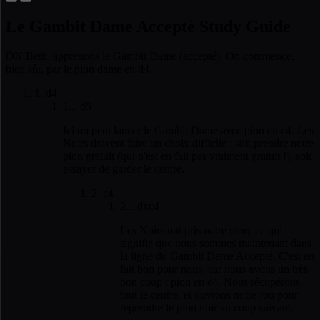
Le Gambit Dame Accepté Study Guide
OK Beth, apprenons le Gambit Dame (accepté). On commence,
bien sûr, par le pion dame en d4.
1. d4
1... d5
Ici on peut lancer le Gambit Dame avec pion en c4. Les
Noirs doivent faire un choix difficile : soit prendre notre
pion gratuit (qui n'est en fait pas vraiment gratuit !), soit
essayer de garder le centre.
2. c4
2... dxc4
Les Noirs ont pris notre pion, ce qui
signifie que nous sommes maintenant dans
la ligne du Gambit Dame Accepté. C'est en
fait bon pour nous, car nous avons un très
bon coup : pion en e4. Nous récupérons
tout le centre, et ouvrons notre fou pour
reprendre le pion noir au coup suivant.