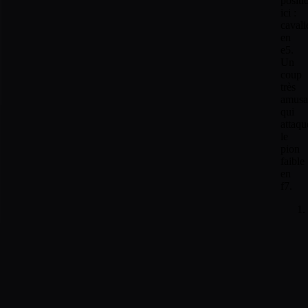
positi
ici :
cavali
en
e5.
Un
coup
très
amusa
qui
attaqu
le
pion
faible
en
f7.