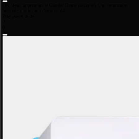
OK Beth, apprenons le Gambit Dame (accepté). On commence,
bien sûr, par le pion dame en d4.
Play pawn to d4.
0
0