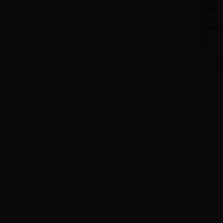
très
joli
fou
prend
en
f7.