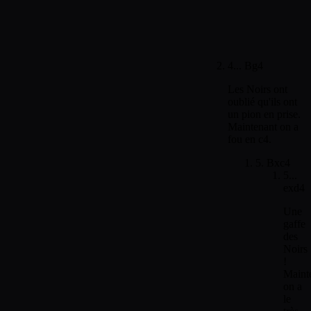
4... Bg4
Les Noirs ont
oublié qu'ils ont
un pion en prise.
Maintenant on a
fou en c4.
5. Bxc4
5...
exd4
Une
gaffe
des
Noirs
!
Maint
on a
le