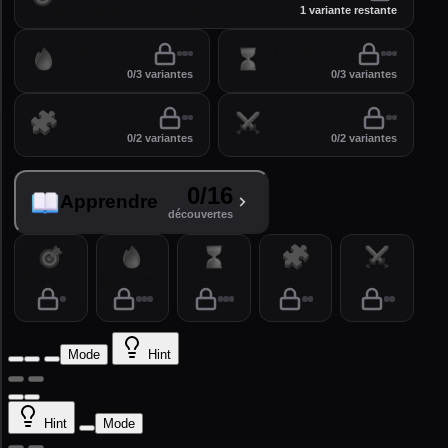
perfectionner vos variantes
1 variante restante
Entraînement
Temps
0/3 variantes
0/3 variantes
Puzzles
Arène
0/2 variantes
0/2 variantes
0/16
Apprendre
découvertes
Pratiquer
Entraînement
Temps
Puzzles
Arène
Mode
Hint
Hint
Mode