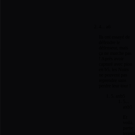
4... a6
Ils ont essayé de
défendre le
défenseur, mais
ça ne marche pas
! Après avoir
capturé avec pion
en b5, les Noirs
ne peuvent pas
reprendre sans
perdre leur tour !
5. axb5
5...
axb5
Et
voilà,
partie
termin