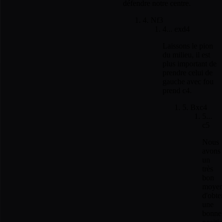
défendre notre centre.
4. Nf3
4... exd4
Laissons le pion
du milieu, il est
plus important de
prendre celui de
gauche avec fou
prend c4.
5. Bxc4
5...
c5
Nous
avons
un
très
bon
moye
d'obte
une
bonne