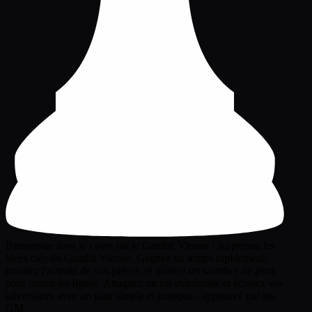
Bienvenue dans le cours sur le Gambit Vienne ! Apprenez les
idées clés du Gambit Vienne. Gagnez un temps rapidement,
boostez l'activité de vos pièces, et utilisez un sacrifice de pion
pour ouvrir les lignes. Attaquez un roi vulnérable et écrasez vos
adversaires avec un plan simple et pratique - approuvé par les
GM.