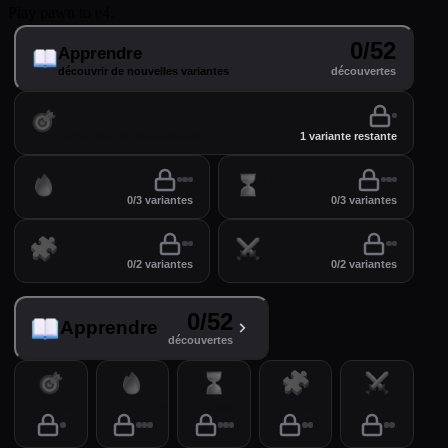
Play pawn to e4.
0/52
Apprendre
découvrir de nouvelles variantes
découvertes
Pratiquer
perfectionner vos variantes
1 variante restante
Entraînement
Temps
0/3 variantes
0/3 variantes
Puzzles
Arène
0/2 variantes
0/2 variantes
0/52
Apprendre
découvertes
Pratiquer
Entraînement
Temps
Puzzles
Arène