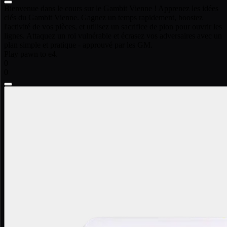
Bienvenue dans le cours sur le Gambit Vienne ! Apprenez les idées
clés du Gambit Vienne. Gagnez un temps rapidement, boostez
l'activité de vos pièces, et utilisez un sacrifice de pion pour ouvrir les
lignes. Attaquez un roi vulnérable et écrasez vos adversaires avec un
plan simple et pratique - approuvé par les GM.
Play pawn to e4.
0
0