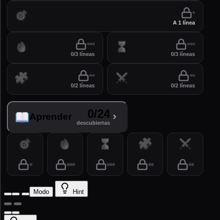
Practicar
perfecciona tus líneas
A 1 línea
Ejercicio
Tiempo
0/3 líneas
0/3 líneas
Problemas
Arena
0/2 líneas
0/2 líneas
0/24
Aprender
descubiertas
Practicar
Ejercicio
Tiempo
Problemas
Arena
Modo
Hint