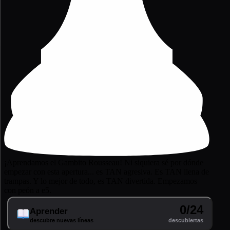
¡Aprendamos el Gambito Rousseau! Ni siquiera sé por dónde
empezar con esta apertura... es TAN agresiva. Es TAN llena de
trampas. Y lo mejor de todo, es TAN divertida. Empezamos
con peón a e5.
0/24
Aprender
descubre nuevas líneas
descubiertas