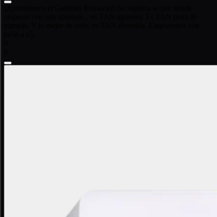
¡Aprendamos el Gambito Rousseau! Ni siquiera sé por dónde
empezar con esta apertura... es TAN agresiva. Es TAN llena de
trampas. Y lo mejor de todo, es TAN divertida. Empezamos con
peón a e5.
0
0