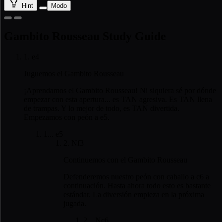
Hint
Modo
Gambito Rousseau Study Guide
1. e4
Juguemos el Gambito Rousseau
¡Aprendamos el Gambito Rousseau! Ni siquiera sé por dónde
empezar con esta apertura... es TAN agresiva. Es TAN llena
de trampas. Y lo mejor de todo, es TAN divertida.
Empezamos con peón a e5.
1... e5
2. Nf3
Continuemos con el Gambito Rousseau
Defenderemos nuestro peón con caballo a c6 a
continuación. Hasta ahora todo esto es bastante
estándar. La diversión empieza en la próxima
jugada.
2... Nc6