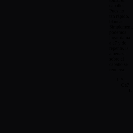
tomar el
caballo.
Pues no
tan rápido,
blancas!
Simplement
podemos
jugar dama
a e7 y de
repente, la
amenaza
sobre el
caballo se
renueva.
5...
Qe7