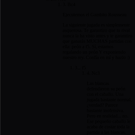
3. Bc4
Ejecutemos el Gambito Rousseau
La siguiente jugada es simplemente
asquerosa. Te garantizo que tu rival
nunca la ha visto antes y te garantizo
que ganarás MUCHAS partidas con
ella: peón a f5. Sí, estamos
regalando un peón Y exponiendo
nuestro rey. Confía en mí y hazlo :)
3... f5
4. Nc3
Las blancas
defendieron su peón
con el caballo. Una
jugada bastante normal,
¿verdad? Parece
bastante inofensiva.
Pero en realidad... no.
Ese pequeño caballo le
acaba de costar toda la
partida a las blancas.