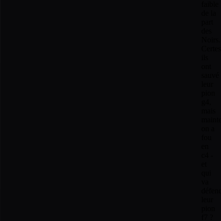
faible
de la
part
des
Noirs.
Certes
ils
ont
sauvé
leur
pion
g4,
mais
maint
on a
fou
en
c4 -
et
qui
va
défen
leur
pion
f7 ?