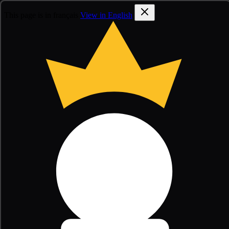
This page is in français
View in English