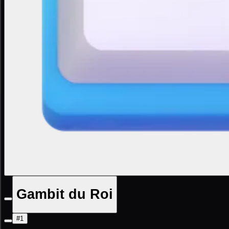
Gambit du Roi
#1